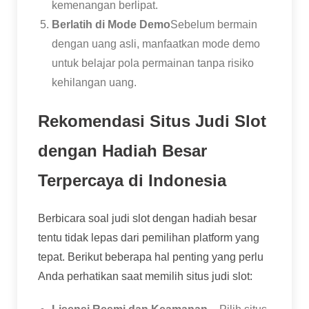
kemenangan berlipat.
Berlatih di Mode Demo
Sebelum bermain
dengan uang asli, manfaatkan mode demo
untuk belajar pola permainan tanpa risiko
kehilangan uang.
Rekomendasi Situs Judi Slot
dengan Hadiah Besar
Terpercaya di Indonesia
Berbicara soal judi slot dengan hadiah besar
tentu tidak lepas dari pemilihan platform yang
tepat. Berikut beberapa hal penting yang perlu
Anda perhatikan saat memilih situs judi slot: