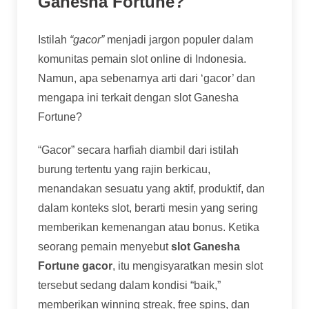
Ganesha Fortune?
Istilah
“gacor”
menjadi jargon populer dalam
komunitas pemain slot online di Indonesia.
Namun, apa sebenarnya arti dari ‘gacor’ dan
mengapa ini terkait dengan slot Ganesha
Fortune?
“Gacor” secara harfiah diambil dari istilah
burung tertentu yang rajin berkicau,
menandakan sesuatu yang aktif, produktif, dan
dalam konteks slot, berarti mesin yang sering
memberikan kemenangan atau bonus. Ketika
seorang pemain menyebut
slot Ganesha
Fortune gacor
, itu mengisyaratkan mesin slot
tersebut sedang dalam kondisi “baik,”
memberikan winning streak, free spins, dan