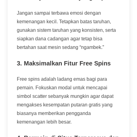
Jangan sampai terbawa emosi dengan
kemenangan kecil. Tetapkan batas taruhan,
gunakan sistem taruhan yang konsisten, serta
siapkan dana cadangan agar tetap bisa
bertahan saat mesin sedang “ngambek.”
3. Maksimalkan Fitur Free Spins
Free spins adalah ladang emas bagi para
pemain. Fokuskan modal untuk mencapai
simbol scatter sebanyak mungkin agar dapat
mengakses kesempatan putaran gratis yang
biasanya memberikan pengganda
kemenangan lebih besar.