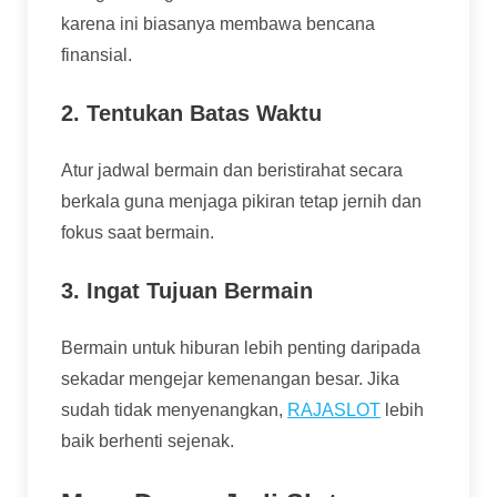
karena ini biasanya membawa bencana
finansial.
2. Tentukan Batas Waktu
Atur jadwal bermain dan beristirahat secara
berkala guna menjaga pikiran tetap jernih dan
fokus saat bermain.
3. Ingat Tujuan Bermain
Bermain untuk hiburan lebih penting daripada
sekadar mengejar kemenangan besar. Jika
sudah tidak menyenangkan,
RAJASLOT
lebih
baik berhenti sejenak.