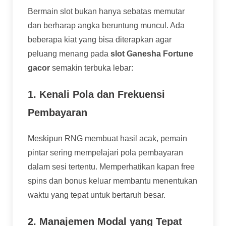
Bermain slot bukan hanya sebatas memutar
dan berharap angka beruntung muncul. Ada
beberapa kiat yang bisa diterapkan agar
peluang menang pada
slot Ganesha Fortune
gacor
semakin terbuka lebar:
1. Kenali Pola dan Frekuensi
Pembayaran
Meskipun RNG membuat hasil acak, pemain
pintar sering mempelajari pola pembayaran
dalam sesi tertentu. Memperhatikan kapan free
spins dan bonus keluar membantu menentukan
waktu yang tepat untuk bertaruh besar.
2. Manajemen Modal yang Tepat