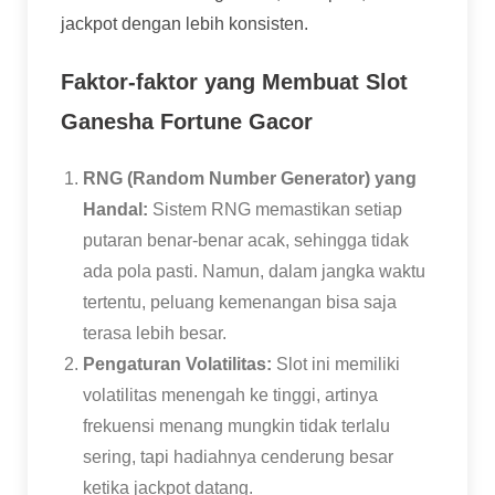
jackpot dengan lebih konsisten.
Faktor-faktor yang Membuat Slot
Ganesha Fortune Gacor
RNG (Random Number Generator) yang
Handal:
Sistem RNG memastikan setiap
putaran benar-benar acak, sehingga tidak
ada pola pasti. Namun, dalam jangka waktu
tertentu, peluang kemenangan bisa saja
terasa lebih besar.
Pengaturan Volatilitas:
Slot ini memiliki
volatilitas menengah ke tinggi, artinya
frekuensi menang mungkin tidak terlalu
sering, tapi hadiahnya cenderung besar
ketika jackpot datang.