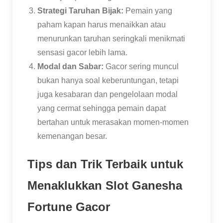
Strategi Taruhan Bijak:
Pemain yang
paham kapan harus menaikkan atau
menurunkan taruhan seringkali menikmati
sensasi gacor lebih lama.
Modal dan Sabar:
Gacor sering muncul
bukan hanya soal keberuntungan, tetapi
juga kesabaran dan pengelolaan modal
yang cermat sehingga pemain dapat
bertahan untuk merasakan momen-momen
kemenangan besar.
Tips dan Trik Terbaik untuk
Menaklukkan Slot Ganesha
Fortune Gacor