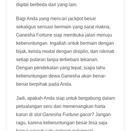
digital berbeda dari yang lain.
Bagi Anda yang mencari jackpot besar
sekaligus sensasi bermain yang sarat makna,
Ganesha Fortune siap membuka jalan menuju
keberuntungan. Ingatlah untuk bermain dengan
bijak, kelola modal dengan disiplin, dan nikmati
setiap putaran tanpa terbebani tekanan.
Dengan pendekatan yang tepat, siapa tahu
keberuntungan dewa Ganesha akan benar-
benar berpihak pada Anda.
Jadi, apakah Anda siap untuk bergabung dalam
petualangan seru dan memenangkan harta
karun di
slot Ganesha Fortune gacor
? Jangan
ragu, karena keberuntungan besar bisa saja
hanya sejauh satu putaran gulungan!