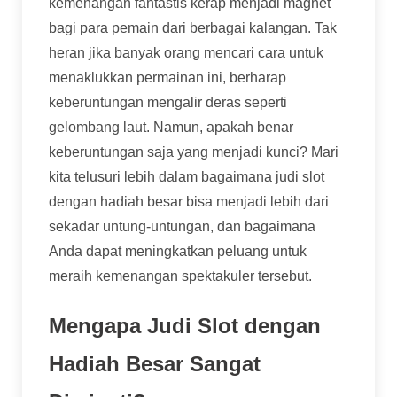
kemenangan fantastis kerap menjadi magnet
bagi para pemain dari berbagai kalangan. Tak
heran jika banyak orang mencari cara untuk
menaklukkan permainan ini, berharap
keberuntungan mengalir deras seperti
gelombang laut. Namun, apakah benar
keberuntungan saja yang menjadi kunci? Mari
kita telusuri lebih dalam bagaimana judi slot
dengan hadiah besar bisa menjadi lebih dari
sekadar untung-untungan, dan bagaimana
Anda dapat meningkatkan peluang untuk
meraih kemenangan spektakuler tersebut.
Mengapa Judi Slot dengan
Hadiah Besar Sangat