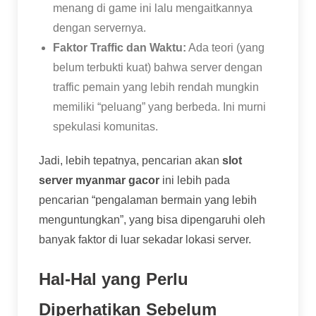
menang di game ini lalu mengaitkannya
dengan servernya.
Faktor Traffic dan Waktu:
Ada teori (yang
belum terbukti kuat) bahwa server dengan
traffic pemain yang lebih rendah mungkin
memiliki “peluang” yang berbeda. Ini murni
spekulasi komunitas.
Jadi, lebih tepatnya, pencarian akan
slot
server myanmar gacor
ini lebih pada
pencarian “pengalaman bermain yang lebih
menguntungkan”, yang bisa dipengaruhi oleh
banyak faktor di luar sekadar lokasi server.
Hal-Hal yang Perlu
Diperhatikan Sebelum