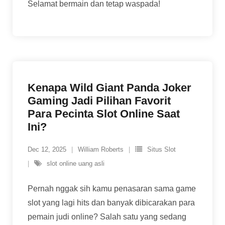
Selamat bermain dan tetap waspada!
Kenapa Wild Giant Panda Joker
Gaming Jadi Pilihan Favorit
Para Pecinta Slot Online Saat
Ini?
Dec 12, 2025
William Roberts
Situs Slot
slot online uang asli
Pernah nggak sih kamu penasaran sama game
slot yang lagi hits dan banyak dibicarakan para
pemain judi online? Salah satu yang sedang