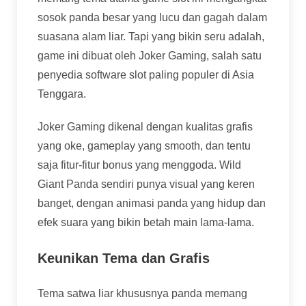
sosok panda besar yang lucu dan gagah dalam
suasana alam liar. Tapi yang bikin seru adalah,
game ini dibuat oleh Joker Gaming, salah satu
penyedia software slot paling populer di Asia
Tenggara.
Joker Gaming dikenal dengan kualitas grafis
yang oke, gameplay yang smooth, dan tentu
saja fitur-fitur bonus yang menggoda. Wild
Giant Panda sendiri punya visual yang keren
banget, dengan animasi panda yang hidup dan
efek suara yang bikin betah main lama-lama.
Keunikan Tema dan Grafis
Tema satwa liar khususnya panda memang