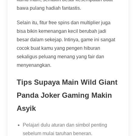
bawa pulang hadiah fantastis.
Selain itu, fitur free spins dan multiplier juga
bisa bikin kemenangan kecil berubah jadi
besar dalam sekejap. Intinya, game ini sangat
cocok buat kamu yang pengen hiburan
sekaligus peluang menang yang fair dan
menyenangkan.
Tips Supaya Main Wild Giant
Panda Joker Gaming Makin
Asyik
Pelajari dulu aturan dan simbol penting
sebelum mulai taruhan beneran.