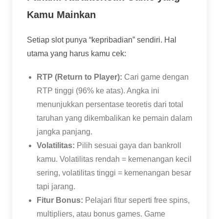
Kamu Mainkan
Setiap slot punya “kepribadian” sendiri. Hal
utama yang harus kamu cek:
RTP (Return to Player):
Cari game dengan
RTP tinggi (96% ke atas). Angka ini
menunjukkan persentase teoretis dari total
taruhan yang dikembalikan ke pemain dalam
jangka panjang.
Volatilitas:
Pilih sesuai gaya dan bankroll
kamu. Volatilitas rendah = kemenangan kecil
sering, volatilitas tinggi = kemenangan besar
tapi jarang.
Fitur Bonus:
Pelajari fitur seperti free spins,
multipliers, atau bonus games. Game