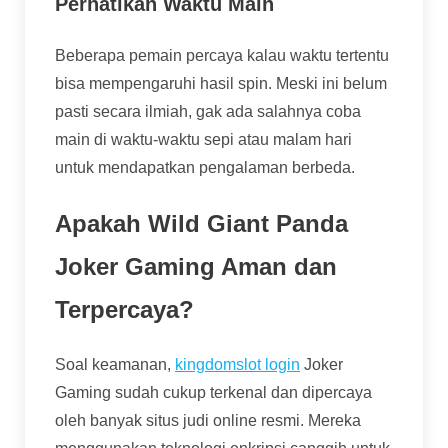
Perhatikan Waktu Main
Beberapa pemain percaya kalau waktu tertentu
bisa mempengaruhi hasil spin. Meski ini belum
pasti secara ilmiah, gak ada salahnya coba
main di waktu-waktu sepi atau malam hari
untuk mendapatkan pengalaman berbeda.
Apakah Wild Giant Panda
Joker Gaming Aman dan
Terpercaya?
Soal keamanan,
kingdomslot login
Joker
Gaming sudah cukup terkenal dan dipercaya
oleh banyak situs judi online resmi. Mereka