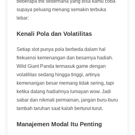
beberapa trik sederhana yang bisa kamu coba
supaya peluang menang semakin terbuka
lebar:
Kenali Pola dan Volatilitas
Setiap slot punya pola berbeda dalam hal
frekuensi kemenangan dan besarnya hadiah.
Wild Giant Panda termasuk game dengan
volatilitas sedang hingga tinggi, artinya
kemenangan besar memang tidak sering, tapi
ketika datang hadiahnya lumayan wow. Jadi
sabar dan nikmati permainan, jangan buru-buru
tambah taruhan saat kalah berturut-turut.
Manajemen Modal Itu Penting