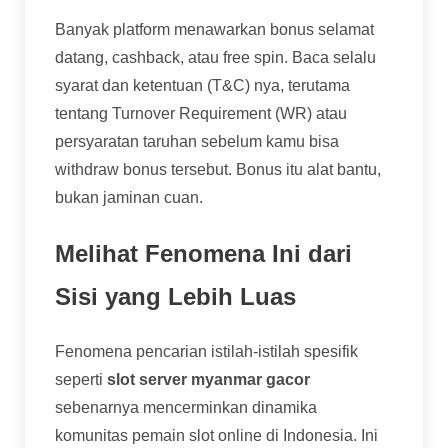
Banyak platform menawarkan bonus selamat
datang, cashback, atau free spin. Baca selalu
syarat dan ketentuan (T&C) nya, terutama
tentang Turnover Requirement (WR) atau
persyaratan taruhan sebelum kamu bisa
withdraw bonus tersebut. Bonus itu alat bantu,
bukan jaminan cuan.
Melihat Fenomena Ini dari
Sisi yang Lebih Luas
Fenomena pencarian istilah-istilah spesifik
seperti
slot server myanmar gacor
sebenarnya mencerminkan dinamika
komunitas pemain slot online di Indonesia. Ini