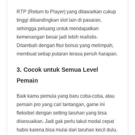
RTP (Return to Player) yang ditawarkan cukup
tinggi dibandingkan slot lain di pasaran,
sehingga peluang untuk mendapatkan
kemenangan besar jadi lebih realistis.
Ditambah dengan fitur bonus yang melimpah,
membuat setiap putaran terasa penuh harapan.
3. Cocok untuk Semua Level
Pemain
Baik kamu pemula yang baru coba-coba, atau
pemain pro yang cari tantangan, game ini
fleksibel dengan setting taruhan yang bisa
disesuaikan. Jadi gak perlu takut modal cepat
habis karena bisa mulai dari taruhan kecil dulu.