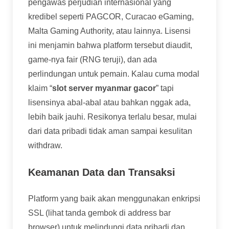
pengawas perjudian internasional yang
kredibel seperti PAGCOR, Curacao eGaming,
Malta Gaming Authority, atau lainnya. Lisensi
ini menjamin bahwa platform tersebut diaudit,
game-nya fair (RNG teruji), dan ada
perlindungan untuk pemain. Kalau cuma modal
klaim “
slot server myanmar gacor
” tapi
lisensinya abal-abal atau bahkan nggak ada,
lebih baik jauhi. Resikonya terlalu besar, mulai
dari data pribadi tidak aman sampai kesulitan
withdraw.
Keamanan Data dan Transaksi
Platform yang baik akan menggunakan enkripsi
SSL (lihat tanda gembok di address bar
browser) untuk melindungi data pribadi dan