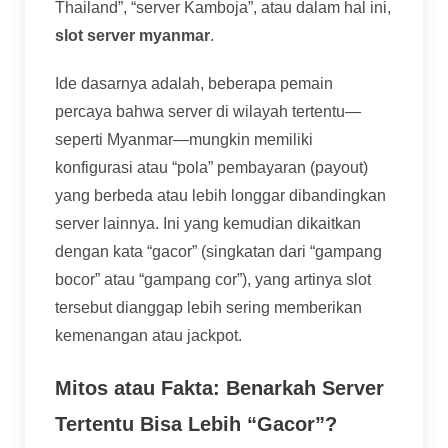
Thailand”, “server Kamboja”, atau dalam hal ini,
slot server myanmar
.
Ide dasarnya adalah, beberapa pemain
percaya bahwa server di wilayah tertentu—
seperti Myanmar—mungkin memiliki
konfigurasi atau “pola” pembayaran (payout)
yang berbeda atau lebih longgar dibandingkan
server lainnya. Ini yang kemudian dikaitkan
dengan kata “gacor” (singkatan dari “gampang
bocor” atau “gampang cor”), yang artinya slot
tersebut dianggap lebih sering memberikan
kemenangan atau jackpot.
Mitos atau Fakta: Benarkah Server
Tertentu Bisa Lebih “Gacor”?