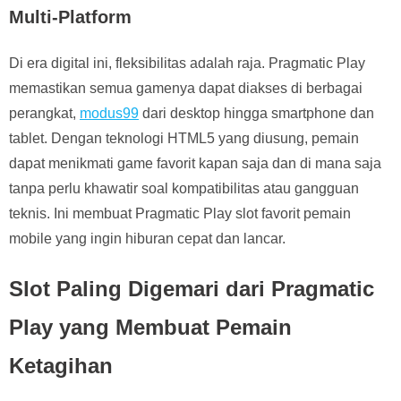
Multi-Platform
Di era digital ini, fleksibilitas adalah raja. Pragmatic Play
memastikan semua gamenya dapat diakses di berbagai
perangkat,
modus99
dari desktop hingga smartphone dan
tablet. Dengan teknologi HTML5 yang diusung, pemain
dapat menikmati game favorit kapan saja dan di mana saja
tanpa perlu khawatir soal kompatibilitas atau gangguan
teknis. Ini membuat Pragmatic Play slot favorit pemain
mobile yang ingin hiburan cepat dan lancar.
Slot Paling Digemari dari Pragmatic
Play yang Membuat Pemain
Ketagihan