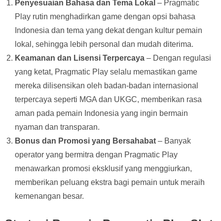
Penyesuaian Bahasa dan Tema Lokal
– Pragmatic
Play rutin menghadirkan game dengan opsi bahasa
Indonesia dan tema yang dekat dengan kultur pemain
lokal, sehingga lebih personal dan mudah diterima.
Keamanan dan Lisensi Terpercaya
– Dengan regulasi
yang ketat, Pragmatic Play selalu memastikan game
mereka dilisensikan oleh badan-badan internasional
terpercaya seperti MGA dan UKGC, memberikan rasa
aman pada pemain Indonesia yang ingin bermain
nyaman dan transparan.
Bonus dan Promosi yang Bersahabat
– Banyak
operator yang bermitra dengan Pragmatic Play
menawarkan promosi eksklusif yang menggiurkan,
memberikan peluang ekstra bagi pemain untuk meraih
kemenangan besar.