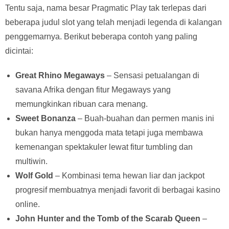
Tentu saja, nama besar Pragmatic Play tak terlepas dari
beberapa judul slot yang telah menjadi legenda di kalangan
penggemarnya. Berikut beberapa contoh yang paling
dicintai:
Great Rhino Megaways
– Sensasi petualangan di
savana Afrika dengan fitur Megaways yang
memungkinkan ribuan cara menang.
Sweet Bonanza
– Buah-buahan dan permen manis ini
bukan hanya menggoda mata tetapi juga membawa
kemenangan spektakuler lewat fitur tumbling dan
multiwin.
Wolf Gold
– Kombinasi tema hewan liar dan jackpot
progresif membuatnya menjadi favorit di berbagai kasino
online.
John Hunter and the Tomb of the Scarab Queen
–