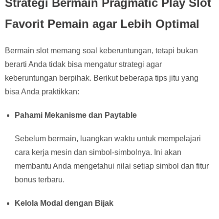
Strategi Bermain Pragmatic Play Slot
Favorit Pemain agar Lebih Optimal
Bermain slot memang soal keberuntungan, tetapi bukan
berarti Anda tidak bisa mengatur strategi agar
keberuntungan berpihak. Berikut beberapa tips jitu yang
bisa Anda praktikkan:
Pahami Mekanisme dan Paytable
Sebelum bermain, luangkan waktu untuk mempelajari
cara kerja mesin dan simbol-simbolnya. Ini akan
membantu Anda mengetahui nilai setiap simbol dan fitur
bonus terbaru.
Kelola Modal dengan Bijak