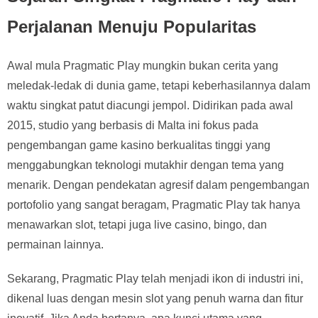
Perjalanan Menuju Popularitas
Awal mula Pragmatic Play mungkin bukan cerita yang
meledak-ledak di dunia game, tetapi keberhasilannya dalam
waktu singkat patut diacungi jempol. Didirikan pada awal
2015, studio yang berbasis di Malta ini fokus pada
pengembangan game kasino berkualitas tinggi yang
menggabungkan teknologi mutakhir dengan tema yang
menarik. Dengan pendekatan agresif dalam pengembangan
portofolio yang sangat beragam, Pragmatic Play tak hanya
menawarkan slot, tetapi juga live casino, bingo, dan
permainan lainnya.
Sekarang, Pragmatic Play telah menjadi ikon di industri ini,
dikenal luas dengan mesin slot yang penuh warna dan fitur