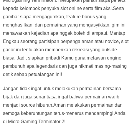
Microgaming Terminator 2 merupakan pilihan siapa perfect
kepada kelompok penyuka slot online serta film aksi.Serta
gambar siapa mengagumkan, feature bonus yang
menghasilkan, dan permainan yang mengasyikkan, gim ini
menawarkan kejadian apa nggak boleh dilampaui. Mantap
Engkau seorang partisipan berpengalaman atau novice, slot
gacor ini tentu akan memberikan rekreasi yang outside
biasa. Jadi, siapkan pribadi Kamu guna melawan engine
pembunuh apa legendaris dan juga nikmati masing-masing
detik sebab petualangan ini!
Jangan tidak ingat untuk melakukan permainan bersama
bijak dan juga senantiasa ingat bahwa permainan wajib
menjadi source hiburan.Aman melakukan permainan dan
semoga keberuntungan terus-menerus mendampingi Anda
di Micro Gaming Terminator 2!