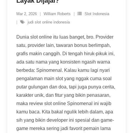
Layak Dijajal?
Mar 2, 2026
William Roberts
Slot Indonesia
judi slot online indonesia
Dunia slot online itu luas banget, bro. Provider
satu, provider lain, tawaran bonus berlimpah,
grafis makin canggih. Di tengah hiruk-pikuk ini,
ada satu nama yang konsisten ngasih warna
berbeda: Spinomenal. Kalau kamu lagi nyari
pengalaman main slot yang nggak cuma soal
putar gulungan dan doa, tapi juga punya cerita,
karakter unik, dan fitur yang bikin penasaran,
maka review slot online Spinomenal ini wajib
kamu baca. Kita bakal ngulik lebih dalam, apa
sih yang bikin developer ini spesial dan game-
game mereka sering jadi favorit pemain lama