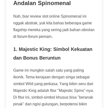
Andalan Spinomenal
Nah, biar review slot online Spinomenal ini
nggak abstrak, yuk kita bahas beberapa game
flagship mereka yang sering jadi bahan obrolan
di forum-forum pemain.
1. Majestic King: Simbol Kekuatan
dan Bonus Beruntun
Game ini mungkin salah satu yang paling
ikonik. Tema kerajaan dengan singa sebagai
simbol Wild yang perkasa. Yang bikin seru dari
Majestic King adalah fitur "Majestic Spins"-nya.
Di fitur ini, simbol-simbol khusus bisa "beranak
pinak" dan ngisi gulungan, berpotensi bikin