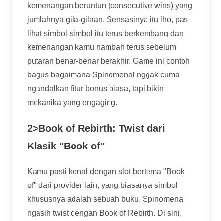
kemenangan beruntun (consecutive wins) yang
jumlahnya gila-gilaan. Sensasinya itu lho, pas
lihat simbol-simbol itu terus berkembang dan
kemenangan kamu nambah terus sebelum
putaran benar-benar berakhir. Game ini contoh
bagus bagaimana Spinomenal nggak cuma
ngandalkan fitur bonus biasa, tapi bikin
mekanika yang engaging.
2>Book of Rebirth: Twist dari
Klasik "Book of"
Kamu pasti kenal dengan slot bertema "Book
of" dari provider lain, yang biasanya simbol
khususnya adalah sebuah buku. Spinomenal
ngasih twist dengan Book of Rebirth. Di sini,