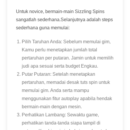
Untuk novice, bermain-main Sizzling Spins
sangatlah sederhana.Selanjutnya adalah steps
sederhana guna memulai:
Pilih Taruhan Anda: Sebelum memulai gim,
Kamu perlu menetapkan jumlah total
pertaruhan per putaran. Jamin untuk memilih
judi apa sesuai serta budget Engkau.
Putar Putaran: Setelah menetapkan
pertaruhan, memadai desak tuts spin untuk
memulai gim. Anda serta mampu
menggunakan fitur autoplay apabila hendak
bermain-main dengan mesin.
Perhatikan Lambang: Sewaktu game,
perhatikan tanda-tanda siapa tampil di