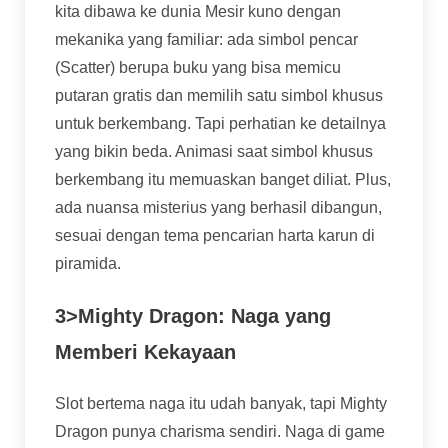
kita dibawa ke dunia Mesir kuno dengan
mekanika yang familiar: ada simbol pencar
(Scatter) berupa buku yang bisa memicu
putaran gratis dan memilih satu simbol khusus
untuk berkembang. Tapi perhatian ke detailnya
yang bikin beda. Animasi saat simbol khusus
berkembang itu memuaskan banget diliat. Plus,
ada nuansa misterius yang berhasil dibangun,
sesuai dengan tema pencarian harta karun di
piramida.
3>Mighty Dragon: Naga yang
Memberi Kekayaan
Slot bertema naga itu udah banyak, tapi Mighty
Dragon punya charisma sendiri. Naga di game