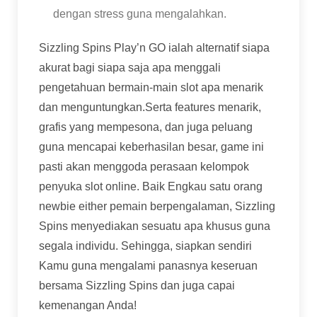
dengan stress guna mengalahkan.
Sizzling Spins Play’n GO ialah alternatif siapa
akurat bagi siapa saja apa menggali
pengetahuan bermain-main slot apa menarik
dan menguntungkan.Serta features menarik,
grafis yang mempesona, dan juga peluang
guna mencapai keberhasilan besar, game ini
pasti akan menggoda perasaan kelompok
penyuka slot online. Baik Engkau satu orang
newbie either pemain berpengalaman, Sizzling
Spins menyediakan sesuatu apa khusus guna
segala individu. Sehingga, siapkan sendiri
Kamu guna mengalami panasnya keseruan
bersama Sizzling Spins dan juga capai
kemenangan Anda!