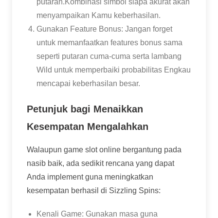
putaran.Kombinasi simbol siapa akurat akan
menyampaikan Kamu keberhasilan.
Gunakan Feature Bonus: Jangan forget
untuk memanfaatkan features bonus sama
seperti putaran cuma-cuma serta lambang
Wild untuk memperbaiki probabilitas Engkau
mencapai keberhasilan besar.
Petunjuk bagi Menaikkan
Kesempatan Mengalahkan
Walaupun game slot online bergantung pada
nasib baik, ada sedikit rencana yang dapat
Anda implement guna meningkatkan
kesempatan berhasil di Sizzling Spins:
Kenali Game: Gunakan masa guna