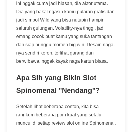
ini nggak cuma jadi hiasan, dia aktor utama.
Dia yang bakal ngasih kamu putaran gratis dan
jadi simbol Wild yang bisa nutupin hampir
seluruh gulungan. Volatility-nya tinggi, jadi
emang cocok buat kamu yang suka tantangan
dan siap nunggu momen big win. Desain naga-
nya sendiri keren, terlihat garang dan
berwibawa, nggak kayak naga kartun biasa.
Apa Sih yang Bikin Slot
Spinomenal "Nendang"?
Setelah lihat beberapa contoh, kita bisa
rangkum beberapa poin kuat yang selalu
muncul di setiap review slot online Spinomenal.