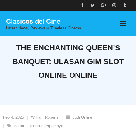
Skip
to
Clasicos del Cine
content
Latest News, Reviews & Timeless Cinema
THE ENCHANTING QUEEN’S
BANQUET: ULASAN GIM SLOT
ONLINE ONLINE
Feb 4, 2025
William Roberts
Judi Online
daftar slot online terpercaya