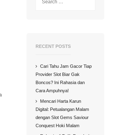
RECENT POSTS
Cari Tahu Jam Gacor Tiap
Provider Slot Biar Gak
Boncos? Ini Rahasia dan
Cara Ampuhnya!
a
Mencari Harta Karun
Digital: Petualangan Malam
dengan Slot Gems Saviour
Conquest Hoki Malam