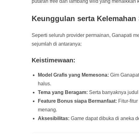
putaran free dan lambang wild yang menaikkan 
Keunggulan serta Kelemahan 
Seperti seluruh provider permainan, Ganapati m
sejumlah di antaranya:
Keistimewaan:
Model Grafis yang Memesona:
Gim Ganapati
halus.
Tema yang Beragam:
Serta banyaknya judul 
Feature Bonus siapa Bermanfaat:
Fitur-fitu
menang.
Aksesibilitas:
Game dapat dibuka di aneka de