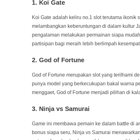
1. Koi Gate
Koi Gate adalah keliru no.1 slot terutama ikoni
melambangkan keberuntungan di dalam kultur Jap
pengalaman melakukan permainan siapa mudah 
partisipan bagi meraih lebih berlimpah kesempat
2. God of Fortune
God of Fortune merupakan slot yang terilhami d
punya model yang berkecukupan bakal warna per
menggaet, God of Fortune menjadi pilihan di kal
3. Ninja vs Samurai
Game ini membawa pemain ke dalam battle di ant
bonus siapa seru, Ninja vs Samurai menawarkan