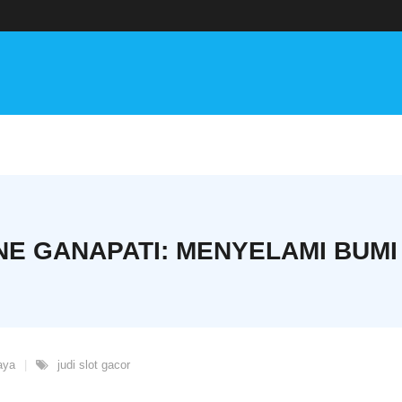
NE GANAPATI: MENYELAMI BUM
aya
judi slot gacor