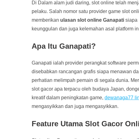
Di Dalam alam judi daring, slot online telah men
pelaku. Salah nomor satu provider game slot onl
memberikan
ulasan slot online Ganapati
siapa 
keunggulan dan juga kelemahan asal platform ini
Apa Itu Ganapati?
Ganapati ialah provider perangkat software perm
disebabkan rancangan grafis siapa menawan da
perhatian melimpah pemain di segala dunia.
slot gacor apa terpacu oleh budaya Japan, d
kreatif dalam peningkatan game,
dewanaga77 link
mengasyikkan dan juga mengasyikkan.
Feature Utama Slot Gacor Onl