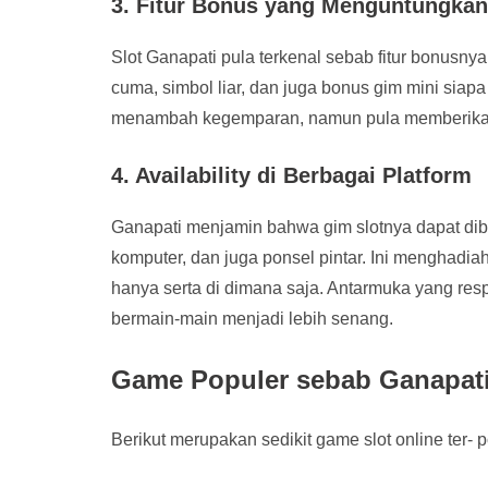
3. Fitur Bonus yang Menguntungkan
Slot Ganapati pula terkenal sebab fitur bonusn
cuma, simbol liar, dan juga bonus gim mini siapa
menambah kegemparan, namun pula memberikan 
4. Availability di Berbagai Platform
Ganapati menjamin bahwa gim slotnya dapat dib
komputer, dan juga ponsel pintar. Ini menghadia
hanya serta di dimana saja. Antarmuka yang re
bermain-main menjadi lebih senang.
Game Populer sebab Ganapat
Berikut merupakan sedikit game slot online ter-