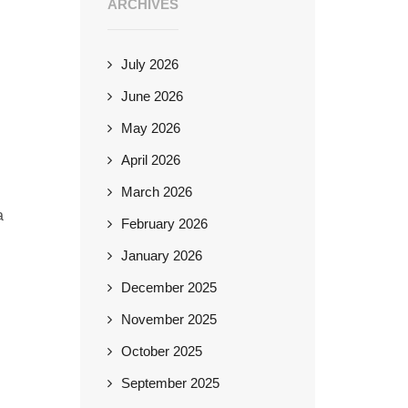
ARCHIVES
July 2026
June 2026
May 2026
April 2026
March 2026
a
February 2026
January 2026
December 2025
November 2025
October 2025
September 2025