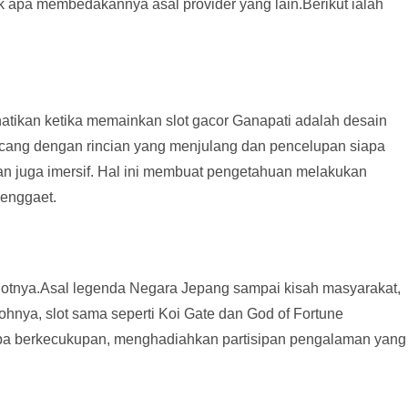
ik apa membedakannya asal provider yang lain.Berikut ialah
atikan ketika memainkan slot gacor Ganapati adalah desain
ancang dengan rincian yang menjulang dan pencelupan siapa
n juga imersif. Hal ini membuat pengetahuan melakukan
enggaet.
slotnya.Asal legenda Negara Jepang sampai kisah masyarakat,
ohnya, slot sama seperti Koi Gate dan God of Fortune
pa berkecukupan, menghadiahkan partisipan pengalaman yang
.