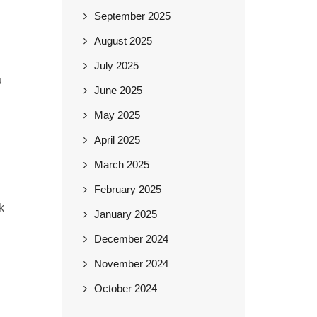
September 2025
August 2025
July 2025
u
June 2025
May 2025
April 2025
March 2025
February 2025
k
January 2025
December 2024
November 2024
October 2024