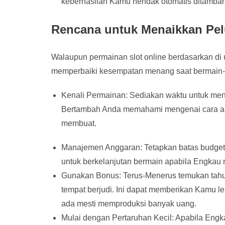
keberhasilan Kamu hendak otomatis ditamba
Rencana untuk Menaikkan Pel
Walaupun permainan slot online berdasarkan d
memperbaiki kesempatan menang saat bermain-m
Kenali Permainan: Sediakan waktu untuk men
Bertambah Anda memahami mengenai cara akt
membuat.
Manajemen Anggaran: Tetapkan batas budget s
untuk berkelanjutan bermain apabila Engkau 
Gunakan Bonus: Terus-Menerus temukan tahu
tempat berjudi. Ini dapat memberikan Kamu 
ada mesti memproduksi banyak uang.
Mulai dengan Pertaruhan Kecil: Apabila Engkau