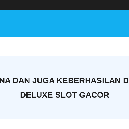
NA DAN JUGA KEBERHASILAN D
DELUXE SLOT GACOR