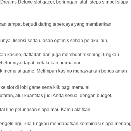
reams Deluxe slot gacor, beriringan ialah steps simpel siapa
kan tempat berjudi daring tepercaya yang memberikan
yai lisensi serta ulasan optimis sebab pelaku lain.
kan kasino, daftarlah dan juga membuat rekening. Engkau
 sebelumnya dapat melakukan permainan.
tuk memulai game. Melimpah kasino menawarkan bonus aman
 slot di lobi game serta klik bagi memulai.
taran, atur kuantitas judi Anda sesuai dengan budget.
tal line pelunasan siapa mau Kamu aktifkan.
ll mengelilingi. Bila Engkau mendapatkan kombinasi siapa menang