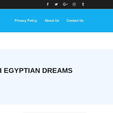
Privacy Policy
About Us
Contact Us
I EGYPTIAN DREAMS