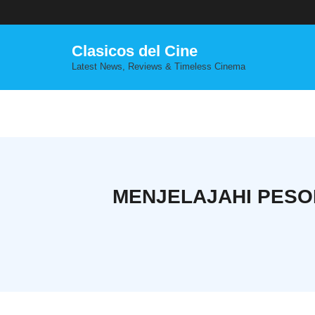
Skip
to
content
Clasicos del Cine
Latest News, Reviews & Timeless Cinema
MENJELAJAHI PESO