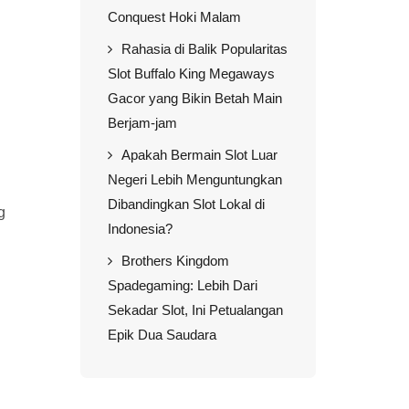
Conquest Hoki Malam
Rahasia di Balik Popularitas
Slot Buffalo King Megaways
Gacor yang Bikin Betah Main
Berjam-jam
Apakah Bermain Slot Luar
Negeri Lebih Menguntungkan
Dibandingkan Slot Lokal di
g
Indonesia?
Brothers Kingdom
Spadegaming: Lebih Dari
Sekadar Slot, Ini Petualangan
Epik Dua Saudara