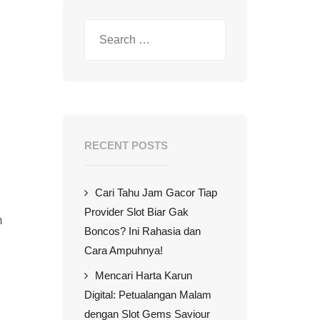
RECENT POSTS
Cari Tahu Jam Gacor Tiap
Provider Slot Biar Gak
m
Boncos? Ini Rahasia dan
Cara Ampuhnya!
Mencari Harta Karun
Digital: Petualangan Malam
dengan Slot Gems Saviour