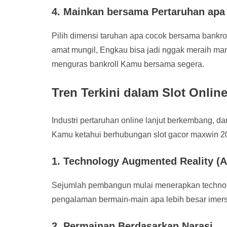
4. Mainkan bersama Pertaruhan apa
Pilih dimensi taruhan apa cocok bersama bankr
amat mungil, Engkau bisa jadi nggak meraih man
menguras bankroll Kamu bersama segera.
Tren Terkini dalam Slot Onlin
Industri pertaruhan online lanjut berkembang, d
Kamu ketahui berhubungan slot gacor maxwin 2
1. Technology Augmented Reality (
Sejumlah pembangun mulai menerapkan techno
pengalaman bermain-main apa lebih besar imersi
2. Permainan Berdasarkan Narasi