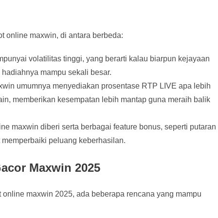
lot online maxwin, di antara berbeda:
yai volatilitas tinggi, yang berarti kalau biarpun kejayaan
l, hadiahnya mampu sekali besar.
 maxwin umumnya menyediakan prosentase RTP LIVE apa lebih
-lain, memberikan kesempatan lebih mantap guna meraih balik
e maxwin diberi serta berbagai feature bonus, seperti putaran
pat memperbaiki peluang keberhasilan.
Gacor Maxwin 2025
 online maxwin 2025, ada beberapa rencana yang mampu