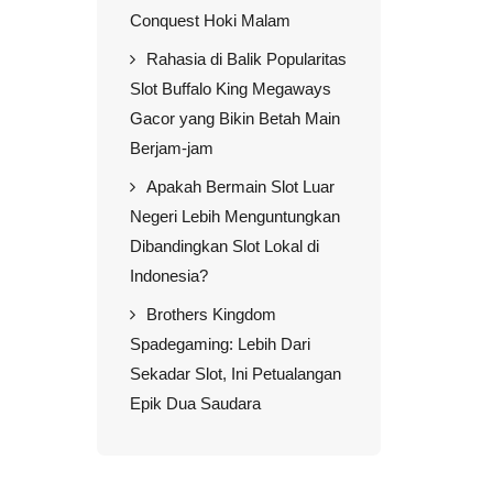
Conquest Hoki Malam
Rahasia di Balik Popularitas
Slot Buffalo King Megaways
Gacor yang Bikin Betah Main
Berjam-jam
Apakah Bermain Slot Luar
Negeri Lebih Menguntungkan
Dibandingkan Slot Lokal di
Indonesia?
Brothers Kingdom
Spadegaming: Lebih Dari
Sekadar Slot, Ini Petualangan
Epik Dua Saudara