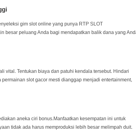
ggi
enyeleksi gim slot online yang punya RTP SLOT
kin besar peluang Anda bagi mendapatkan balik dana yang And
i vital. Tentukan biaya dan patuhi kendala tersebut. Hindari
a permainan slot gacor mesti dianggap menjadi entertainment,
yediakan aneka ciri bonus.Manfaatkan kesempatan ini untuk
an tidak ada harus memproduksi lebih besar melimpah duit.