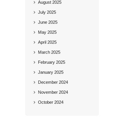
August 2025
July 2025
June 2025
May 2025
April 2025
March 2025
February 2025
January 2025
December 2024
November 2024
October 2024