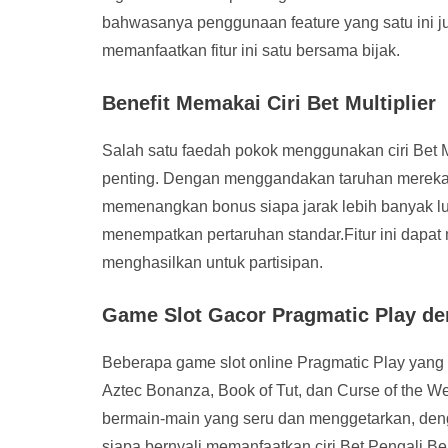
bahwasanya penggunaan feature yang satu ini ju
memanfaatkan fitur ini satu bersama bijak.
Benefit Memakai Ciri Bet Multiplier
Salah satu faedah pokok menggunakan ciri Bet 
penting. Dengan menggandakan taruhan mereka
memenangkan bonus siapa jarak lebih banyak l
menempatkan pertaruhan standar.Fitur ini dapa
menghasilkan untuk partisipan.
Game Slot Gacor Pragmatic Play den
Beberapa game slot online Pragmatic Play yang
Aztec Bonanza, Book of Tut, dan Curse of the
bermain-main yang seru dan menggetarkan, deng
siapa bernyali memanfaatkan ciri Bet Pengali.