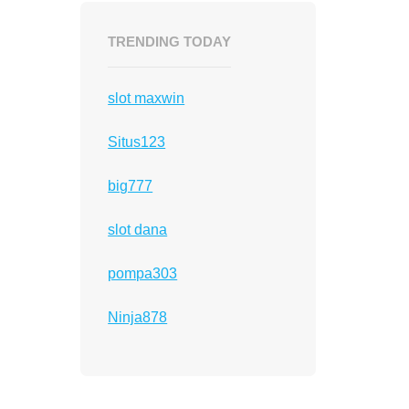
TRENDING TODAY
slot maxwin
Situs123
big777
slot dana
pompa303
Ninja878