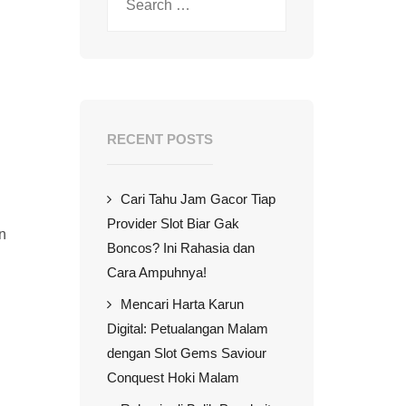
RECENT POSTS
i
Cari Tahu Jam Gacor Tiap
Provider Slot Biar Gak
n
Boncos? Ini Rahasia dan
Cara Ampuhnya!
Mencari Harta Karun
Digital: Petualangan Malam
dengan Slot Gems Saviour
Conquest Hoki Malam