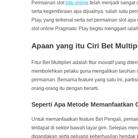
Permainan slot
toto online
telah menjadi sangat d
serta kegembiraan apa dijualnya. salah satu pen
Play, yang terkenal serta set permainan slot ap
slot online Pragmatic Play begitu menggaet iala
Apaan yang itu Ciri Bet Multip
Fitur Bet Multiplier adalah fitur inovatif yang d
membolehkan pelaku guna mengalikan taruhan 
permainan. Bersama feature yang satu ini, part
orang-orang itu dengan berarti.
Seperti Apa Metode Memanfaatkan Ci
Untuk memanfaatkan feature Bet Pengali, pema
terdapat di sektor bawah layar gim. Selepas men
digandakan serta peluang keberhasilan hendak b