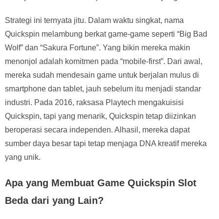
Strategi ini ternyata jitu. Dalam waktu singkat, nama
Quickspin melambung berkat game-game seperti “Big Bad
Wolf” dan “Sakura Fortune”. Yang bikin mereka makin
menonjol adalah komitmen pada “mobile-first”. Dari awal,
mereka sudah mendesain game untuk berjalan mulus di
smartphone dan tablet, jauh sebelum itu menjadi standar
industri. Pada 2016, raksasa Playtech mengakuisisi
Quickspin, tapi yang menarik, Quickspin tetap diizinkan
beroperasi secara independen. Alhasil, mereka dapat
sumber daya besar tapi tetap menjaga DNA kreatif mereka
yang unik.
Apa yang Membuat Game Quickspin Slot
Beda dari yang Lain?