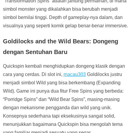
“Transformation Spins” adalah jantung permainan, di mana
simbol monster yang dikalahkan bisa berubah menjadi
simbol bernilai tinggi. Depth of gameplay-nya dalam, dan
visualnya yang seperti komik gelap benar-benar immersive.
Goldilocks and the Wild Bears: Dongeng
dengan Sentuhan Baru
Quickspin kembali menghidupkan dongeng klasik dengan
cara yang cerdas. Di slot ini,
macau303
Goldilocks justru
menjadi simbol Wild yang bisa berkembang (Expanding
Wild). Game ini punya dua fitur Free Spins yang berbeda:
“Porridge Spins” dan “Wild Bear Spins”, masing-masing
dengan mekanisme pengganda dan wild yang unik.
Konsepnya sederhana tapi eksekusinya sangat solid,
menunjukkan bagaimana Quickspin bisa mengolah tema
yang familiar menjadi sesuatu yang segar.