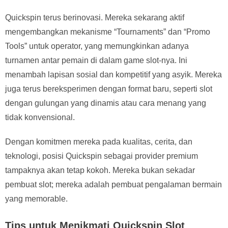
Quickspin terus berinovasi. Mereka sekarang aktif
mengembangkan mekanisme “Tournaments” dan “Promo
Tools” untuk operator, yang memungkinkan adanya
turnamen antar pemain di dalam game slot-nya. Ini
menambah lapisan sosial dan kompetitif yang asyik. Mereka
juga terus bereksperimen dengan format baru, seperti slot
dengan gulungan yang dinamis atau cara menang yang
tidak konvensional.
Dengan komitmen mereka pada kualitas, cerita, dan
teknologi, posisi Quickspin sebagai provider premium
tampaknya akan tetap kokoh. Mereka bukan sekadar
pembuat slot; mereka adalah pembuat pengalaman bermain
yang memorable.
Tips untuk Menikmati Quickspin Slot