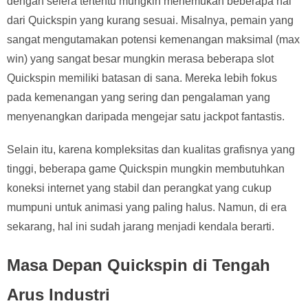
dengan selera tertentu mungkin menemukan beberapa hal
dari Quickspin yang kurang sesuai. Misalnya, pemain yang
sangat mengutamakan potensi kemenangan maksimal (max
win) yang sangat besar mungkin merasa beberapa slot
Quickspin memiliki batasan di sana. Mereka lebih fokus
pada kemenangan yang sering dan pengalaman yang
menyenangkan daripada mengejar satu jackpot fantastis.
Selain itu, karena kompleksitas dan kualitas grafisnya yang
tinggi, beberapa game Quickspin mungkin membutuhkan
koneksi internet yang stabil dan perangkat yang cukup
mumpuni untuk animasi yang paling halus. Namun, di era
sekarang, hal ini sudah jarang menjadi kendala berarti.
Masa Depan Quickspin di Tengah
Arus Industri