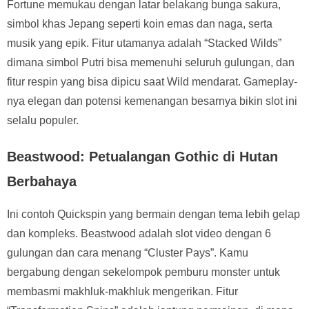
Fortune memukau dengan latar belakang bunga sakura,
simbol khas Jepang seperti koin emas dan naga, serta
musik yang epik. Fitur utamanya adalah “Stacked Wilds”
dimana simbol Putri bisa memenuhi seluruh gulungan, dan
fitur respin yang bisa dipicu saat Wild mendarat. Gameplay-
nya elegan dan potensi kemenangan besarnya bikin slot ini
selalu populer.
Beastwood: Petualangan Gothic di Hutan
Berbahaya
Ini contoh Quickspin yang bermain dengan tema lebih gelap
dan kompleks. Beastwood adalah slot video dengan 6
gulungan dan cara menang “Cluster Pays”. Kamu
bergabung dengan sekelompok pemburu monster untuk
membasmi makhluk-makhluk mengerikan. Fitur