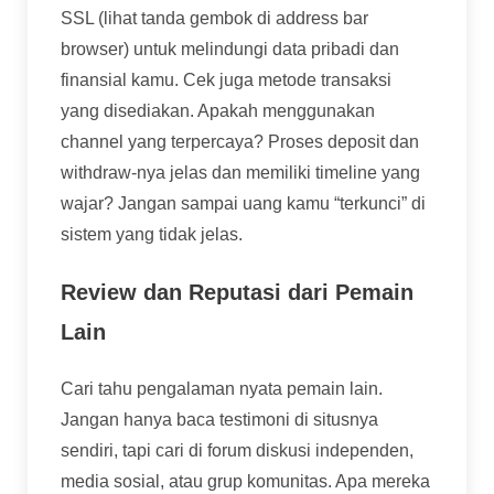
SSL (lihat tanda gembok di address bar
browser) untuk melindungi data pribadi dan
finansial kamu. Cek juga metode transaksi
yang disediakan. Apakah menggunakan
channel yang terpercaya? Proses deposit dan
withdraw-nya jelas dan memiliki timeline yang
wajar? Jangan sampai uang kamu “terkunci” di
sistem yang tidak jelas.
Review dan Reputasi dari Pemain
Lain
Cari tahu pengalaman nyata pemain lain.
Jangan hanya baca testimoni di situsnya
sendiri, tapi cari di forum diskusi independen,
media sosial, atau grup komunitas. Apa mereka