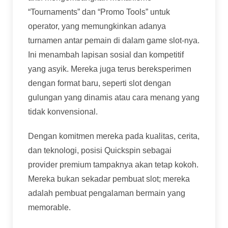
“Tournaments” dan “Promo Tools” untuk
operator, yang memungkinkan adanya
turnamen antar pemain di dalam game slot-nya.
Ini menambah lapisan sosial dan kompetitif
yang asyik. Mereka juga terus bereksperimen
dengan format baru, seperti slot dengan
gulungan yang dinamis atau cara menang yang
tidak konvensional.
Dengan komitmen mereka pada kualitas, cerita,
dan teknologi, posisi Quickspin sebagai
provider premium tampaknya akan tetap kokoh.
Mereka bukan sekadar pembuat slot; mereka
adalah pembuat pengalaman bermain yang
memorable.