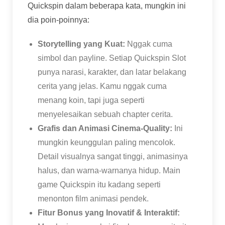
Quickspin dalam beberapa kata, mungkin ini
dia poin-poinnya:
Storytelling yang Kuat:
Nggak cuma
simbol dan payline. Setiap Quickspin Slot
punya narasi, karakter, dan latar belakang
cerita yang jelas. Kamu nggak cuma
menang koin, tapi juga seperti
menyelesaikan sebuah chapter cerita.
Grafis dan Animasi Cinema-Quality:
Ini
mungkin keunggulan paling mencolok.
Detail visualnya sangat tinggi, animasinya
halus, dan warna-warnanya hidup. Main
game Quickspin itu kadang seperti
menonton film animasi pendek.
Fitur Bonus yang Inovatif & Interaktif: