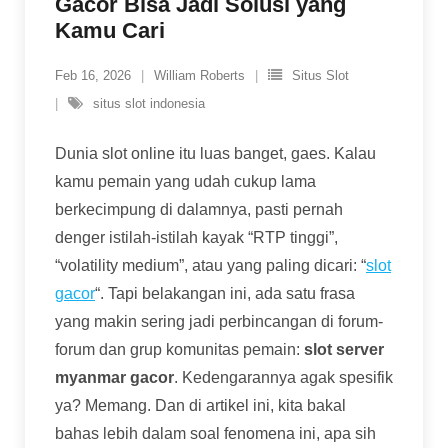
Gacor Bisa Jadi Solusi yang
Kamu Cari
Feb 16, 2026
William Roberts
Situs Slot
situs slot indonesia
Dunia slot online itu luas banget, gaes. Kalau
kamu pemain yang udah cukup lama
berkecimpung di dalamnya, pasti pernah
denger istilah-istilah kayak “RTP tinggi”,
“volatility medium”, atau yang paling dicari: “
slot
gacor
“. Tapi belakangan ini, ada satu frasa
yang makin sering jadi perbincangan di forum-
forum dan grup komunitas pemain:
slot server
myanmar gacor
. Kedengarannya agak spesifik
ya? Memang. Dan di artikel ini, kita bakal
bahas lebih dalam soal fenomena ini, apa sih