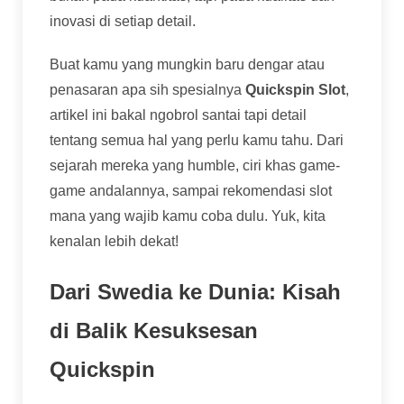
inovasi di setiap detail.
Buat kamu yang mungkin baru dengar atau
penasaran apa sih spesialnya
Quickspin Slot
,
artikel ini bakal ngobrol santai tapi detail
tentang semua hal yang perlu kamu tahu. Dari
sejarah mereka yang humble, ciri khas game-
game andalannya, sampai rekomendasi slot
mana yang wajib kamu coba dulu. Yuk, kita
kenalan lebih dekat!
Dari Swedia ke Dunia: Kisah
di Balik Kesuksesan
Quickspin