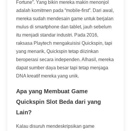
Fortune”. Yang bikin mereka makin menonjol
adalah komitmen pada “mobile-first”. Dari awal,
mereka sudah mendesain game untuk berjalan
mulus di smartphone dan tablet, jauh sebelum
itu menjadi standar industri. Pada 2016,
raksasa Playtech mengakuisisi Quickspin, tapi
yang menarik, Quickspin tetap diizinkan
beroperasi secara independen. Alhasil, mereka
dapat sumber daya besar tapi tetap menjaga
DNA kreatif mereka yang unik.
Apa yang Membuat Game
Quickspin Slot Beda dari yang
Lain?
Kalau disuruh mendeskripsikan game