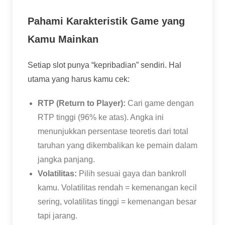
Pahami Karakteristik Game yang
Kamu Mainkan
Setiap slot punya “kepribadian” sendiri. Hal
utama yang harus kamu cek:
RTP (Return to Player):
Cari game dengan
RTP tinggi (96% ke atas). Angka ini
menunjukkan persentase teoretis dari total
taruhan yang dikembalikan ke pemain dalam
jangka panjang.
Volatilitas:
Pilih sesuai gaya dan bankroll
kamu. Volatilitas rendah = kemenangan kecil
sering, volatilitas tinggi = kemenangan besar
tapi jarang.