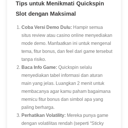
Tips untuk Menikmati Quickspin
Slot dengan Maksimal
Coba Versi Demo Dulu:
Hampir semua
situs review atau casino online menyediakan
mode demo. Manfaatkan ini untuk mengenal
tema, fitur bonus, dan feel dari game tersebut
tanpa risiko.
Baca Info Game:
Quickspin selalu
menyediakan tabel informasi dan aturan
main yang jelas. Luangkan 2 menit untuk
membacanya agar kamu paham bagaimana
memicu fitur bonus dan simbol apa yang
paling berharga.
Perhatikan Volatility:
Mereka punya game
dengan volatilitas rendah (seperti “Sticky