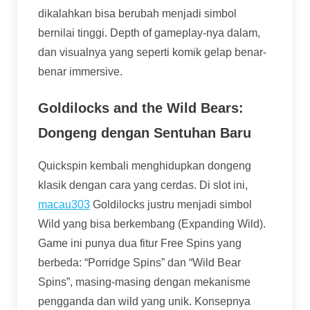
dikalahkan bisa berubah menjadi simbol
bernilai tinggi. Depth of gameplay-nya dalam,
dan visualnya yang seperti komik gelap benar-
benar immersive.
Goldilocks and the Wild Bears:
Dongeng dengan Sentuhan Baru
Quickspin kembali menghidupkan dongeng
klasik dengan cara yang cerdas. Di slot ini,
macau303
Goldilocks justru menjadi simbol
Wild yang bisa berkembang (Expanding Wild).
Game ini punya dua fitur Free Spins yang
berbeda: “Porridge Spins” dan “Wild Bear
Spins”, masing-masing dengan mekanisme
pengganda dan wild yang unik. Konsepnya