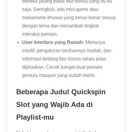
Mereka jarang pakai fitur bonus yang itu-itu
saja. Seringkali, ada mini-game atau
mekanisme khusus yang benar-benar sesuai
dengan tema dan menambah tingkat
interaksi pemain.
User Interface yang Ramah:
Menunya
intuitif, pengaturan taruhannya mudah, dan
informasi tentang fitur bonus selalu jelas
dijelaskan. Cocok banget buat pemain
pemula maupun yang sudah mahir.
Beberapa Judul Quickspin
Slot yang Wajib Ada di
Playlist-mu